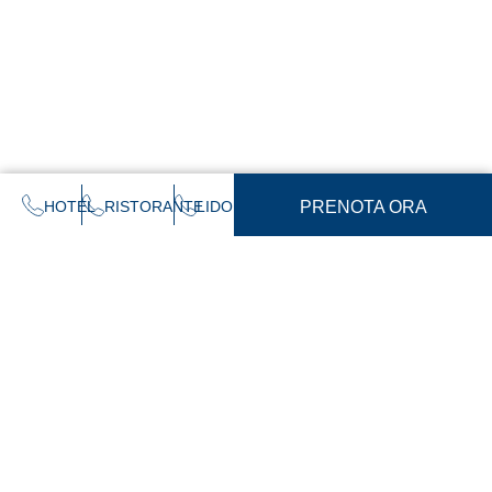
HOTEL
RISTORANTE
LIDO
PRENOTA ORA
Indirizzo
Social
Contatti
Via
Facebook
Litoranea
Instagram
info@larocciahotel.it
Tricase
Hotel: +39 0836